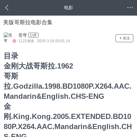
电影
美版哥斯拉电影合集
苍穹
Lv9
关注
1122浏览 2025-3-18 00:01:14
目录
金刚大战哥斯拉.1962
哥斯
拉.Godzilla.1998.BD1080P.X264.AAC.
Mandarin&English.CHS-ENG
金
刚.King.Kong.2005.EXTENDED.BD10
80P.X264.AAC.Mandarin&English.CH
S-ENG