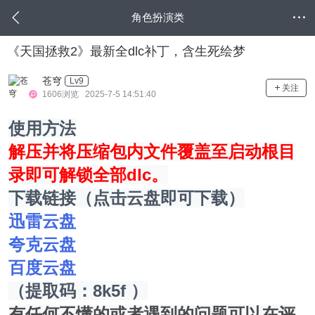
角色扮演类
《天国拯救2》最新全dlc补丁，含生死绘梦
苍穹
Lv9
关注
1606浏览 2025-7-5 14:51:40
使用方法
解压并将压缩包内文件覆盖至启动根目
录即可解锁全部dlc。
下载链接（点击云盘即可下载）
迅雷云盘
夸克云盘
百度云盘
（提取码：8k5f ）
有任何不懂的或者遇到的问题可以在评