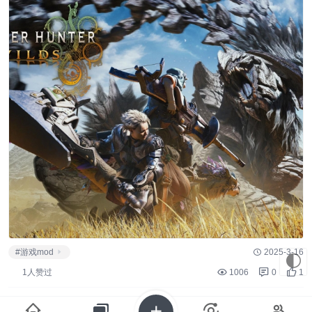
#游戏mod
2025-3-16
🌓
1人赞过
1006
0
1