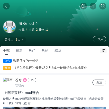
游戏mod
今日:
4
主题:
2
排名:
1
+ 加入
关注
5
人
全部
最新
热门
热帖
精华
致新朋友的一封信
公告
《艾尔登法环》最新v2.2.3法魂一键模组包+集成汉化
苍穹
Lv9
关注
管理员
《怪猎荒野》mod整合
使用方法 mod管理器解压到游戏目录然后安装对应mod 下载链接（点击云盘即
可下载） 迅雷云盘 有 ...